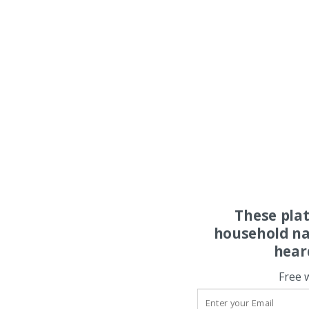
These pla
household na
hear
Free 