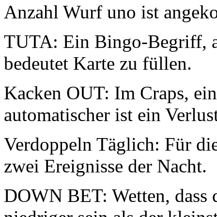
Anzahl Wurf uno ist ange
TUTA: Ein Bingo-Begriff, a
bedeutet Karte zu füllen.
Kacken OUT: Im Craps, ein 
automatischer ist ein Verlu
Verdoppeln Täglich: Für di
zwei Ereignisse der Nacht.
DOWN BET: Wetten, dass da