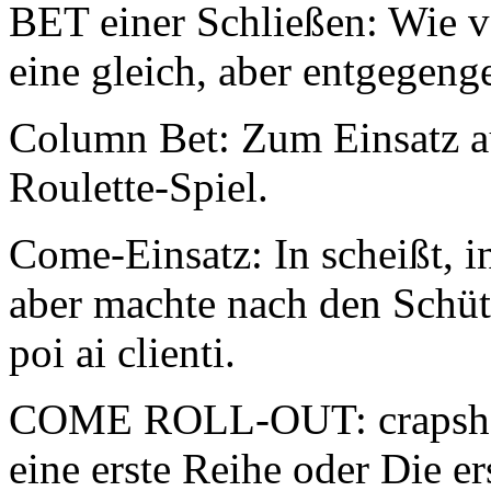
BET einer Schließen: Wie ve
eine gleich, aber entgegeng
Column Bet: Zum Einsatz au
Roulette-Spiel.
Come-Einsatz: In scheißt, i
aber machte nach den Schüt
poi ai clienti.
COME ROLL-OUT: crapshoo
eine erste Reihe oder Die e