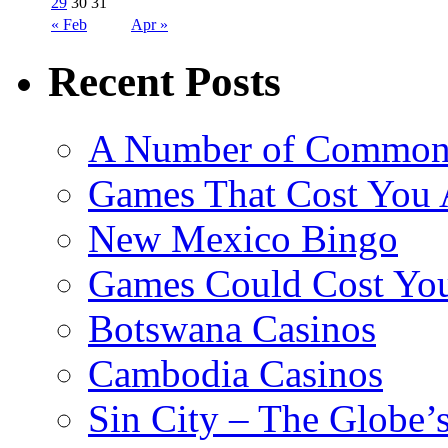
29
30
31
« Feb
Apr »
Recent Posts
A Number of Common S
Games That Cost You
New Mexico Bingo
Games Could Cost Yo
Botswana Casinos
Cambodia Casinos
Sin City – The Globe’