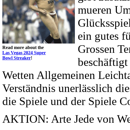
mueren Um
Glücksspiel
ein gutes f
Grossen Te
Read more about the
Las Vegas 2024 Super
Bowl Streaker
!
beschäftigt
Wetten Allgemeinen Leichta
Verständnis unerlässlich die
die Spiele und der Spiele C
AKTION: Arte Jede von We