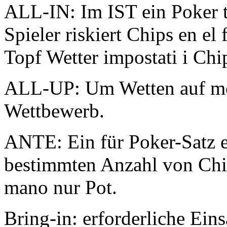
ALL-IN: Im IST ein Poker t
Spieler riskiert Chips en el 
Topf Wetter impostati i Chi
ALL-UP: Um Wetten auf m
Wettbewerb.
ANTE: Ein für Poker-Satz e
bestimmten Anzahl von Chi
mano nur Pot.
Bring-in: erforderliche Ein