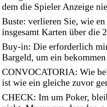
dem die Spieler Anzeige nie
Buste: verlieren Sie, wie e
insgesamt Karten über die 2
Buy-in: Die erforderlich 
Bargeld, um ein bekommen S
CONVOCATORIA: Wie beim 
ist wie ein gleiche zuvor g
CHECK: Im um Poker, bleib