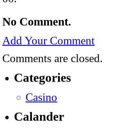
No Comment.
Add Your Comment
Comments are closed.
Categories
Casino
Calander