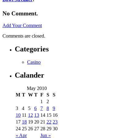
No Comment.
Add Your Comment
Comments are closed.
Categories
Casino
Calander
May 2010
M
T
W
T
F
S
S
1
2
3
4
5
6
7
8
9
10
11
12
13
14
15
16
17
18
19
20
21
22
23
24
25
26
27
28
29
30
« Apr
Jun »