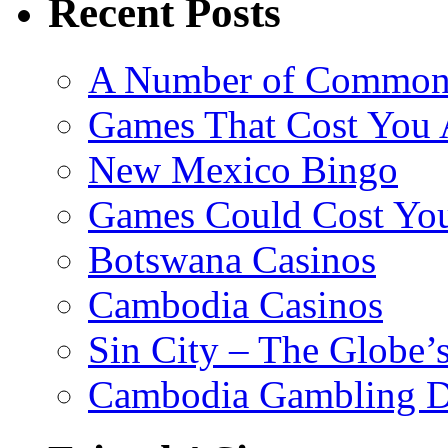
Recent Posts
A Number of Common S
Games That Cost You
New Mexico Bingo
Games Could Cost Yo
Botswana Casinos
Cambodia Casinos
Sin City – The Globe’
Cambodia Gambling 