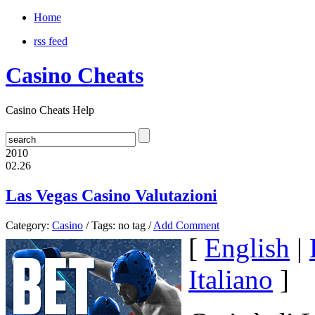
Home
rss feed
Casino Cheats
Casino Cheats Help
2010
02.26
Las Vegas Casino Valutazioni
Category:
Casino
/ Tags: no tag /
Add Comment
[
English
|
Italiano
]