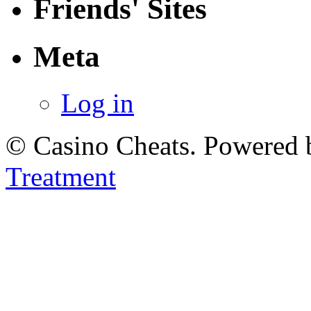
Friends' Sites
Meta
Log in
© Casino Cheats. Powered
Treatment