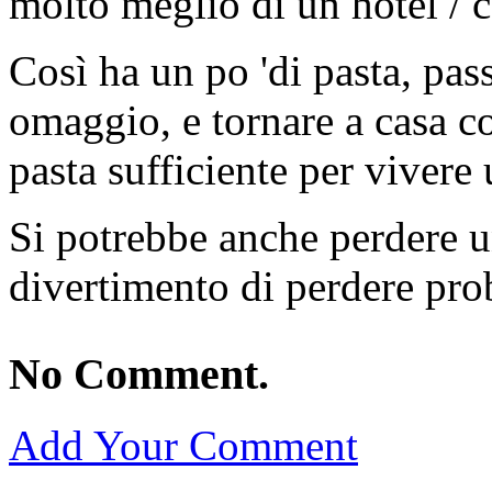
molto meglio di un hotel / c
Così ha un po 'di pasta, pass
omaggio, e tornare a casa co
pasta sufficiente per vivere 
Si potrebbe anche perdere un
divertimento di perdere prob
No Comment.
Add Your Comment