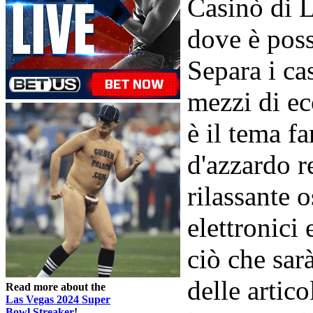
Casinò di L
dove è possi
Separa i ca
mezzi di ec
è il tema fa
d'azzardo r
rilassante o
elettronici
ciò che sar
delle artic
Read more about the
Las Vegas 2024 Super
Bowl Streaker
!