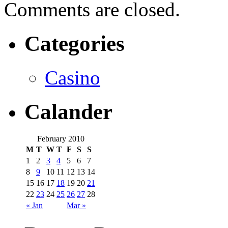
Comments are closed.
Categories
Casino
Calander
February 2010
M
T
W
T
F
S
S
1
2
3
4
5
6
7
8
9
10
11
12
13
14
15
16
17
18
19
20
21
22
23
24
25
26
27
28
« Jan
Mar »