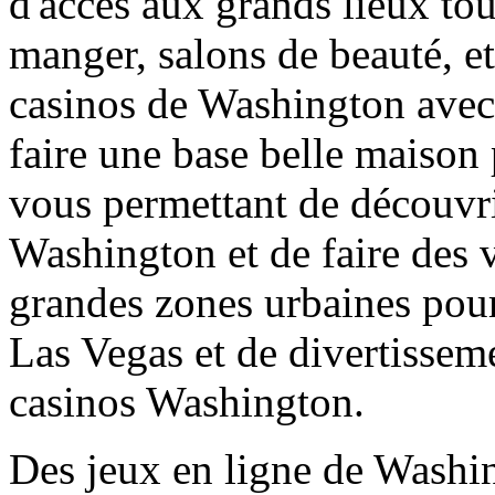
d'accès aux grands lieux tour
manger, salons de beauté, e
casinos de Washington avec 
faire une base belle maison
vous permettant de découvri
Washington et de faire des 
grandes zones urbaines pour 
Las Vegas et de divertissem
casinos Washington.
Des jeux en ligne de Washin