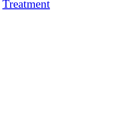
Treatment