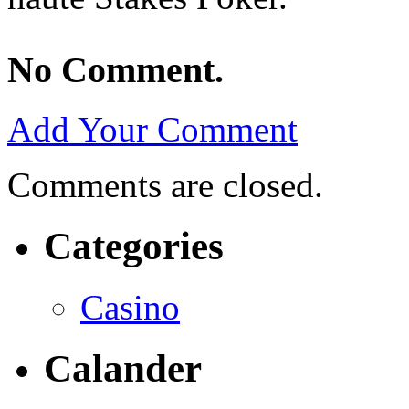
No Comment.
Add Your Comment
Comments are closed.
Categories
Casino
Calander