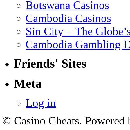
Botswana Casinos
Cambodia Casinos
Sin City – The Globe’
Cambodia Gambling 
Friends' Sites
Meta
Log in
© Casino Cheats. Powered