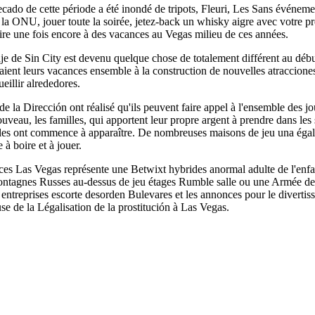
ado de cette période a été inondé de tripots, Fleuri, Les Sans événeme
la ONU, jouer toute la soirée, jetez-back un whisky aigre avec votre pre
aire une fois encore à des vacances au Vegas milieu de ces années.
aje de Sin City est devenu quelque chose de totalement différent au débu
saient leurs vacances ensemble à la construction de nouvelles atracc
llir alrededores.
e la Dirección ont réalisé qu'ils peuvent faire appel à l'ensemble des j
nouveau, les familles, qui apportent leur propre argent à prendre dans le
et les ont commence à apparaître. De nombreuses maisons de jeu una ég
 à boire et à jouer.
es Las Vegas représente une Betwixt hybrides anormal adulte de l'enfan
tagnes Russes au-dessus de jeu étages Rumble salle ou une Armée de b
es entreprises escorte desorden Bulevares et les annonces pour le diverti
 de la Légalisation de la prostitución à Las Vegas.