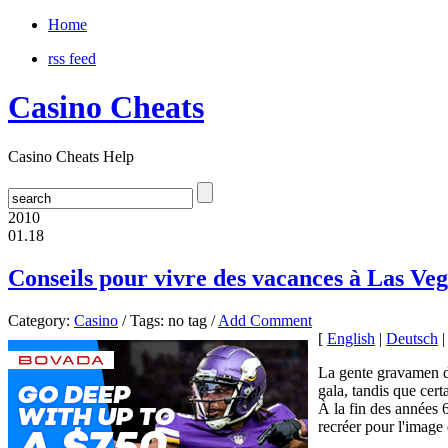
Home
rss feed
Casino Cheats
Casino Cheats Help
2010
01.18
Conseils pour vivre des vacances à Las Ve
Category:
Casino
/ Tags: no tag /
Add Comment
[
English
|
Deutsch
La gente gravamen d
gala, tandis que cer
À la fin des années 
recréer pour l'image 