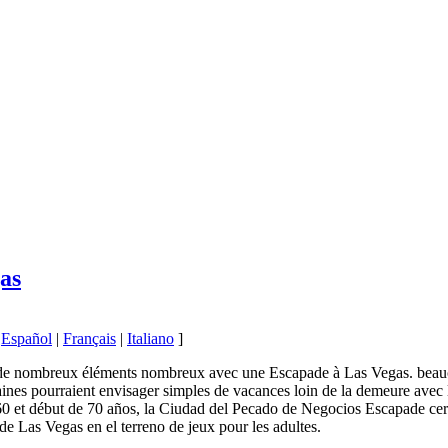
gas
|
Español
|
Français
|
Italiano
]
e nombreux éléments nombreux avec une Escapade à Las Vegas. beauco
taines pourraient envisager simples de vacances loin de la demeure ave
60 et début de 70 años, la Ciudad del Pecado de Negocios Escapade cer
de Las Vegas en el terreno de jeux pour les adultes.