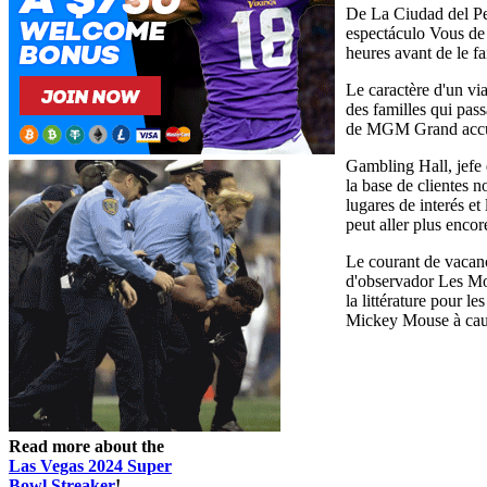
De La Ciudad del Pec
espectáculo Vous de 
heures avant de le f
Le caractère d'un vi
des familles qui pas
de MGM Grand accuei
Gambling Hall, jefe d
la base de clientes 
lugares de interés 
peut aller plus encore
Le courant de vacanc
d'observador Les Mon
la littérature pour l
Mickey Mouse à cause
Read more about the
Las Vegas 2024 Super
Bowl Streaker
!