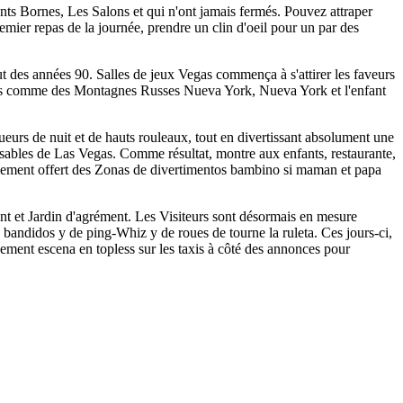
nts Bornes, Les Salons et qui n'ont jamais fermés. Pouvez attraper
mier repas de la journée, prendre un clin d'oeil pour un par des
t des années 90. Salles de jeux Vegas commença à s'attirer les faveurs
iones comme des Montagnes Russes Nueva York, Nueva York et l'enfant
oueurs de nuit et de hauts rouleaux, tout en divertissant absolument une
s sables de Las Vegas. Comme résultat, montre aux enfants, restaurante,
alement offert des Zonas de divertimentos bambino si maman et papa
t et Jardin d'agrément. Les Visiteurs sont désormais en mesure
andidos y de ping-Whiz y de roues de tourne la ruleta. Ces jours-ci,
ssement escena en topless sur les taxis à côté des annonces pour